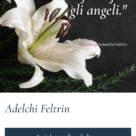
gli angeli."
(GK Chesterton)
Necrologi
Adelchi Feltrin
Adelchi Feltrin