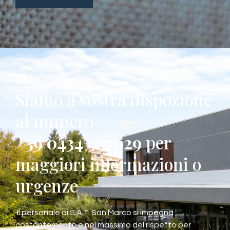
Siamo a vostra dispozione
al numero
+39 0434 997029
per
maggiori informazioni o
urgenze
Il personale di S.A.T. San Marco si impegna
costantemente e nel massimo del rispetto per