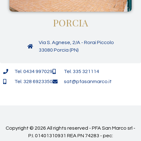
PORCIA
Via S. Agnese, 2/A - Rorai Piccolo
33080 Porcia (PN)
Tel. 0434 997029
Tel. 335 321114
Tel. 328 6923350
sat@pfasanmarco.it
Copyright © 2026 All rights reserved - PFA San Marco srl -
P.I. 01401310931 REA PN 74283 - pec: