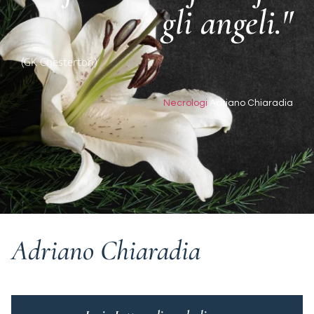
gli angeli."
(GK Chesterton)
Necrologi
Adriano Chiaradia
Adriano Chiaradia