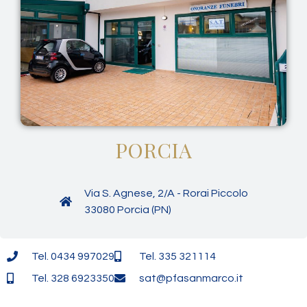
PORCIA
Via S. Agnese, 2/A - Rorai Piccolo
33080 Porcia (PN)
Tel. 0434 997029
Tel. 335 321114
Tel. 328 6923350
sat@pfasanmarco.it