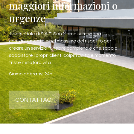
maggiori informazioni o
urgenze
Il personale di S.A.T. San Marco si impegna
costantemente e nel massimo del rispetto per
creare un servizio funebre completo e che sappia
soddisfare i propri clienti colpiti da tale momento
triste nella loro vita.
Siamo operativi 24h
CONTATTACI