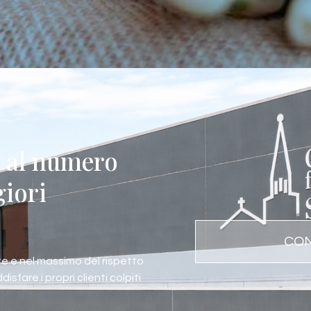
e al numero
iori
CON
e e nel massimo del rispetto
fare i propri clienti colpiti