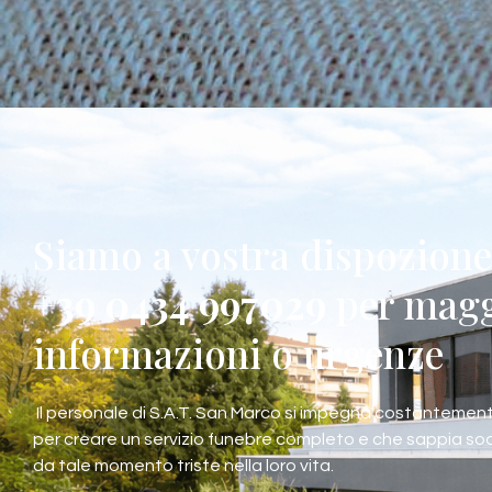
Siamo a vostra dispozion
+39 0434 997029
per magg
informazioni o urgenze
Il personale di S.A.T. San Marco si impegna costantement
per creare un servizio funebre completo e che sappia soddis
da tale momento triste nella loro vita.