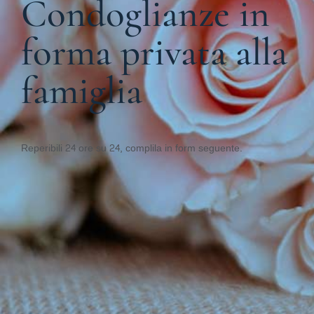
Condoglianze in
forma privata alla
famiglia
Reperibili 24 ore su 24, complila in form seguente.