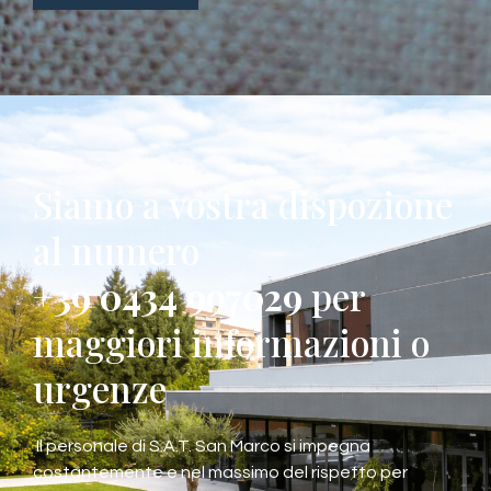
Siamo a vostra dispozione
al numero
+39 0434 997029
per
maggiori informazioni o
urgenze
Il personale di S.A.T. San Marco si impegna
costantemente e nel massimo del rispetto per