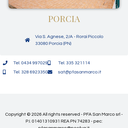
PORCIA
Via S. Agnese, 2/A - Rorai Piccolo
33080 Porcia (PN)
Tel. 0434 997029
Tel. 335 321114
Tel. 328 6923350
sat@pfasanmarco.it
Copyright © 2026 All rights reserved - PFA San Marco srl -
P.I. 01401310931 REA PN 74283 - pec:
pfasanmarco@pecfvg.it