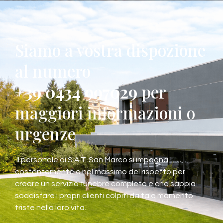
Siamo a vostra dispozione
al numero
+39 0434 997029
per
maggiori informazioni o
urgenze
Il personale di S.A.T. San Marco si impegna
costantemente e nel massimo del rispetto per
creare un servizio funebre completo e che sappia
soddisfare i propri clienti colpiti da tale momento
triste nella loro vita.