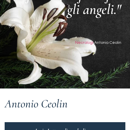
gli angeli."
(GK Chesterton)
Necrologi
Antonio Ceolin
Antonio Ceolin