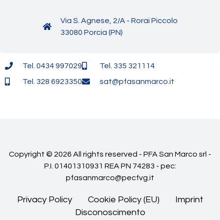
Via S. Agnese, 2/A - Rorai Piccolo
33080 Porcia (PN)
Tel. 0434 997029
Tel. 335 321114
Tel. 328 6923350
sat@pfasanmarco.it
Copyright © 2026 All rights reserved - PFA San Marco srl -
P.I. 01401310931 REA PN 74283 - pec:
pfasanmarco@pecfvg.it
Privacy Policy
Cookie Policy (EU)
Imprint
Disconoscimento