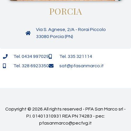
PORCIA
Via S. Agnese, 2/A - Rorai Piccolo
33080 Porcia (PN)
Tel. 0434 997029
Tel. 335 321114
Tel. 328 6923350
sat@pfasanmarco.it
Copyright © 2026 All rights reserved - PFA San Marco srl -
P.I. 01401310931 REA PN 74283 - pec:
pfasanmarco@pecfvg.it