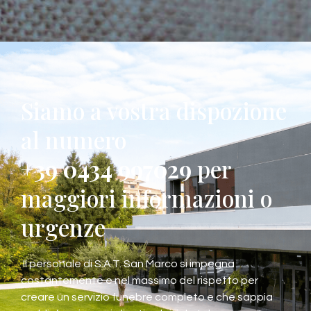
Siamo a vostra dispozione
al numero
+39 0434 997029
per
maggiori informazioni o
urgenze
Il personale di S.A.T. San Marco si impegna
costantemente e nel massimo del rispetto per
creare un servizio funebre completo e che sappia