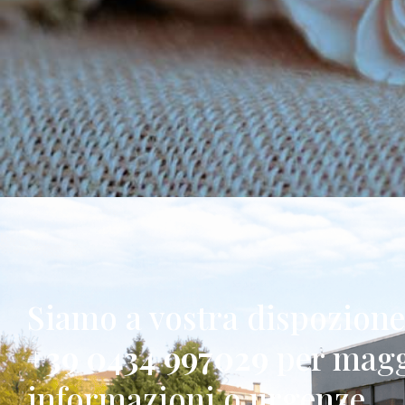
Siamo a vostra dispozion
+39 0434 997029
per magg
informazioni o urgenze