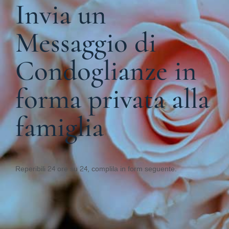
Invia un
Messaggio di
Condoglianze in
forma privata alla
famiglia
Reperibili 24 ore su 24, complila in form seguente.