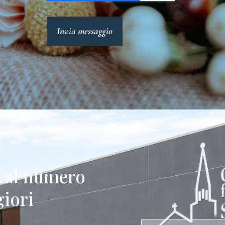
Invia messaggio
e al numero
iori