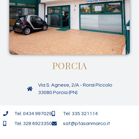
PORCIA
Via S. Agnese, 2/A - Rorai Piccolo
33080 Porcia (PN)
Tel. 0434 997029
Tel. 335 321114
Tel. 328 6923350
sat@pfasanmarco.it