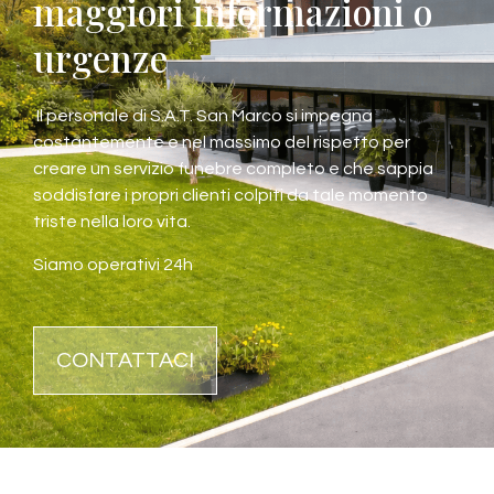
maggiori informazioni o
urgenze
Il personale di S.A.T. San Marco si impegna
costantemente e nel massimo del rispetto per
creare un servizio funebre completo e che sappia
soddisfare i propri clienti colpiti da tale momento
triste nella loro vita.
Siamo operativi 24h
CONTATTACI