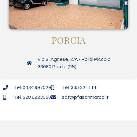
PORCIA
Via S. Agnese, 2/A - Rorai Piccolo
33080 Porcia (PN)
Tel. 0434 997029
Tel. 335 321114
Tel. 328 6923350
sat@pfasanmarco.it