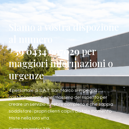
Siamo a vostra dispozione
al numero
+39 0434 997029
per
maggiori informazioni o
urgenze
Il personale di S.A.T. San Marco si impegna
costantemente e nel massimo del rispetto per
creare un servizio funebre completo e che sappia
soddisfare i propri clienti colpiti da tale momento
triste nella loro vita.
Siamo operativi 24h