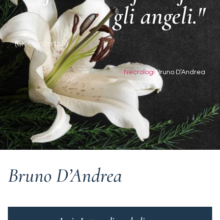
gli angeli."
(GK Chesterton)
Necrologi
Bruno D’Andrea
Bruno D’Andrea