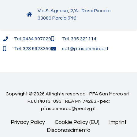
Via S. Agnese, 2/A - Rorai Piccolo
33080 Porcia (PN)
Tel. 0434 997029
Tel. 335 321114
Tel. 328 6923350
sat@pfasanmarco.it
Copyright © 2026 All rights reserved - PFA San Marco srl -
P.I. 01401310931 REA PN 74283 - pec:
pfasanmarco@pecfvg.it
Privacy Policy
Cookie Policy (EU)
Imprint
Disconoscimento