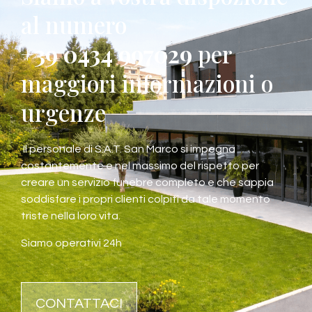
al numero
+39 0434 997029
per
maggiori informazioni o
urgenze
Il personale di S.A.T. San Marco si impegna
costantemente e nel massimo del rispetto per
creare un servizio funebre completo e che sappia
soddisfare i propri clienti colpiti da tale momento
triste nella loro vita.
Siamo operativi 24h
CONTATTACI