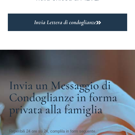
Invia Lettera di condoglianze
Invia un Messaggio di
Condoglianze in forma
privata alla famiglia
Reperibili 24 ore su 24, complila in form seguente.