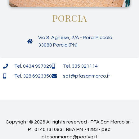
PORCIA
Via S. Agnese, 2/A - Rorai Piccolo
33080 Porcia (PN)
Tel. 0434 997029
Tel. 335 321114
Tel. 328 6923350
sat@pfasanmarco.it
Copyright © 2026 All rights reserved - PFA San Marco srl -
P.I. 01401310931 REA PN 74283 - pec:
pfasanmarco@pecfvg.it