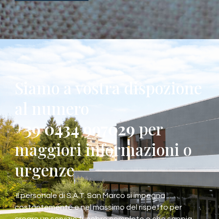
Siamo a vostra dispozione
al numero
+39 0434 997029
per
maggiori informazioni o
urgenze
Il personale di S.A.T. San Marco si impegna
costantemente e nel massimo del rispetto per
creare un servizio funebre completo e che sappia