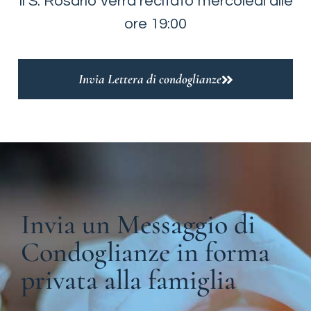
Il S. Rosario verrà recitato mercoledì alle
ore 19:00
Invia Lettera di condoglianze
Invia un Messaggio di
Condoglianze in forma
privata alla famiglia