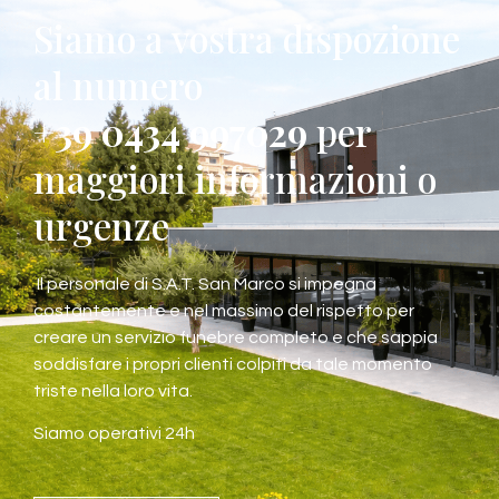
Siamo a vostra dispozione
al numero
+39 0434 997029
per
maggiori informazioni o
urgenze
Il personale di S.A.T. San Marco si impegna
costantemente e nel massimo del rispetto per
creare un servizio funebre completo e che sappia
soddisfare i propri clienti colpiti da tale momento
triste nella loro vita.
Siamo operativi 24h