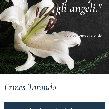
gli angeli."
(GK Chesterton)
Necrologi
Ermes Tarondo
Ermes Tarondo