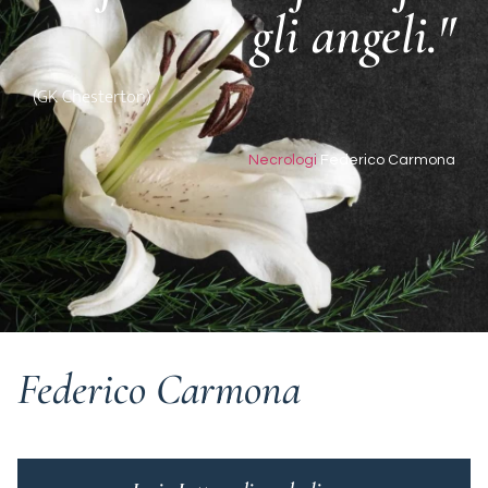
gli angeli."
(GK Chesterton)
Necrologi
Federico Carmona
Federico Carmona