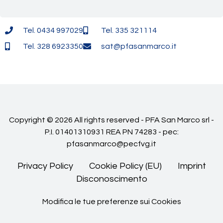
Tel. 0434 997029
Tel. 335 321114
Tel. 328 6923350
sat@pfasanmarco.it
Copyright © 2026 All rights reserved - PFA San Marco srl -
P.I. 01401310931 REA PN 74283 - pec:
pfasanmarco@pecfvg.it
Privacy Policy
Cookie Policy (EU)
Imprint
Disconoscimento
Modifica le tue preferenze sui Cookies