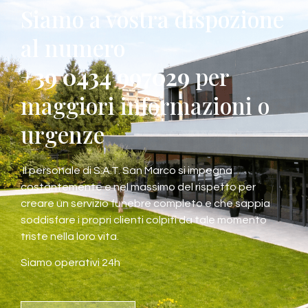
Siamo a vostra dispozione
al numero
+39 0434 997029
per
maggiori informazioni o
urgenze
Il personale di S.A.T. San Marco si impegna
costantemente e nel massimo del rispetto per
creare un servizio funebre completo e che sappia
soddisfare i propri clienti colpiti da tale momento
triste nella loro vita.
Siamo operativi 24h