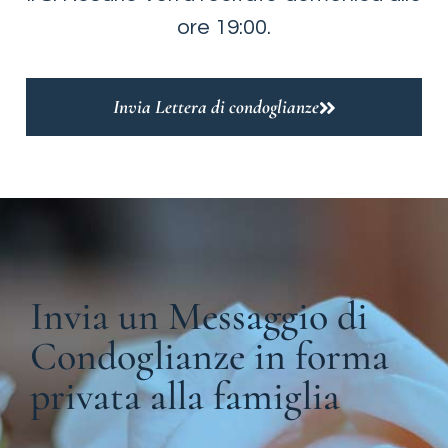
ore 19:00.
Invia Lettera di condoglianze
Invia un Messaggio di
Condoglianze in forma
privata alla famiglia