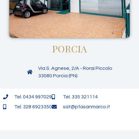
PORCIA
Via S. Agnese, 2/A - Rorai Piccolo
33080 Porcia (PN)
Tel. 0434 997029
Tel. 335 321114
Tel. 328 6923350
sat@pfasanmarco.it