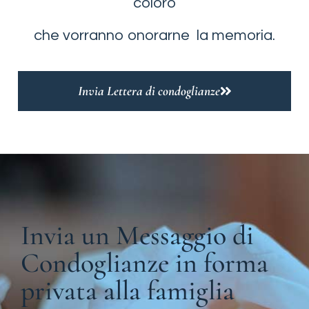
coloro
che vorranno onorarne la memoria.
Invia Lettera di condoglianze
Invia un Messaggio di
Condoglianze in forma
privata alla famiglia