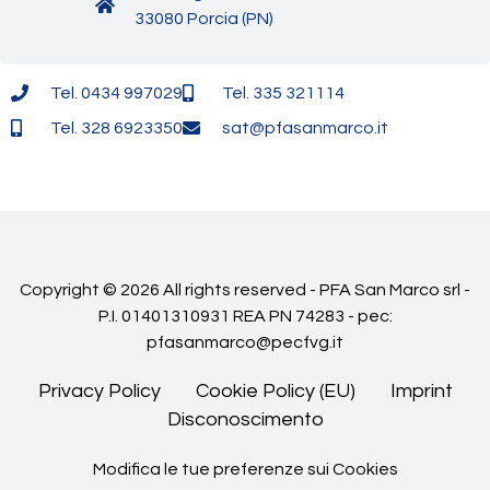
33080 Porcia (PN)
Tel. 0434 997029
Tel. 335 321114
Tel. 328 6923350
sat@pfasanmarco.it
Copyright © 2026 All rights reserved - PFA San Marco srl -
P.I. 01401310931 REA PN 74283 - pec:
pfasanmarco@pecfvg.it
Privacy Policy
Cookie Policy (EU)
Imprint
Disconoscimento
Modifica le tue preferenze sui Cookies