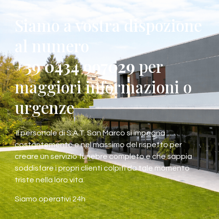
Siamo a vostra dispozione
al numero
+39 0434 997029
per
maggiori informazioni o
urgenze
Il personale di S.A.T. San Marco si impegna
costantemente e nel massimo del rispetto per
creare un servizio funebre completo e che sappia
soddisfare i propri clienti colpiti da tale momento
triste nella loro vita.
Siamo operativi 24h