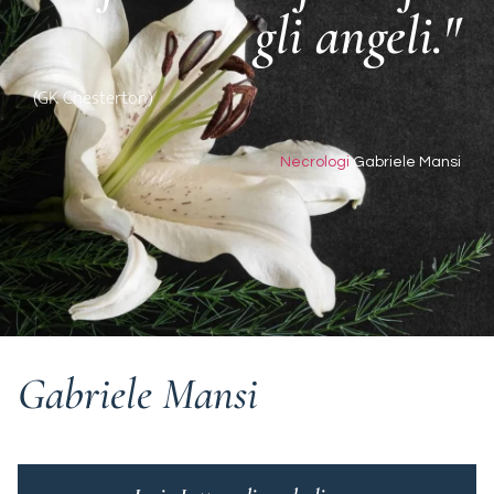
gli angeli."
(GK Chesterton)
Necrologi
Gabriele Mansi
Gabriele Mansi