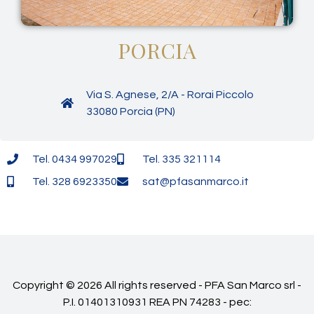
PORCIA
Via S. Agnese, 2/A - Rorai Piccolo
33080 Porcia (PN)
Tel. 0434 997029
Tel. 335 321114
Tel. 328 6923350
sat@pfasanmarco.it
Copyright © 2026 All rights reserved - PFA San Marco srl -
P.I. 01401310931 REA PN 74283 - pec: