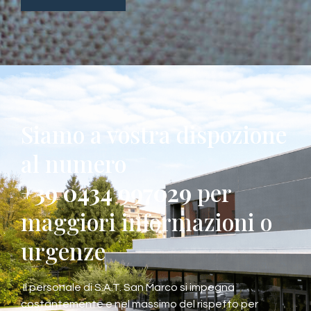
Siamo a vostra dispozione
al numero
+39 0434 997029
per
maggiori informazioni o
urgenze
Il personale di S.A.T. San Marco si impegna
costantemente e nel massimo del rispetto per