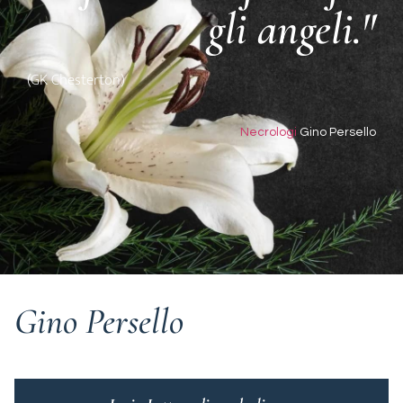
gli angeli."
(GK Chesterton)
Necrologi
Gino Persello
Gino Persello