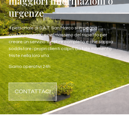
maggiori informazioni o
urgenze
Il personale di S.A.T. San Marco si impegna
costantemente e nel massimo del rispetto per
creare un servizio funebre completo e che sappia
soddisfare i propri clienti colpiti da tale momento
triste nella loro vita.
Siamo operativi 24h
CONTATTACI