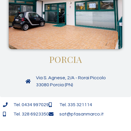
PORCIA
Via S. Agnese, 2/A - Rorai Piccolo
33080 Porcia (PN)
Tel. 0434 997029
Tel. 335 321114
Tel. 328 6923350
sat@pfasanmarco.it