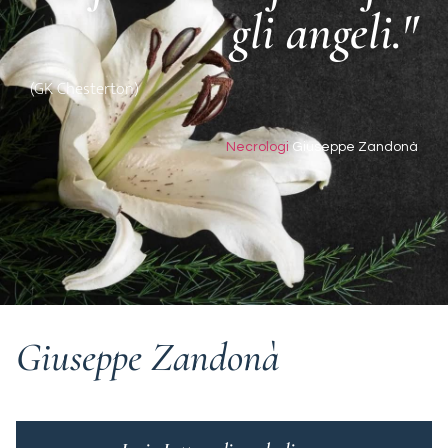
gli angeli."
(GK Chesterton)
Necrologi
Giuseppe Zandonà
Giuseppe Zandonà