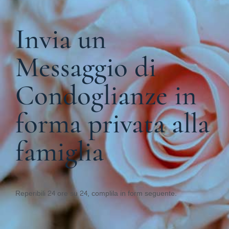
Invia un
Messaggio di
Condoglianze in
forma privata alla
famiglia
Reperibili 24 ore su 24, complila in form seguente.