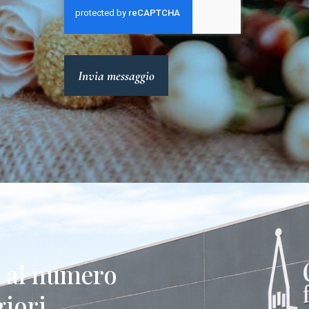
Invia messaggio
e al numero
iori