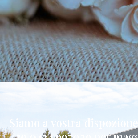
Siamo a vostra dispozion
+39 0434 997029
per magg