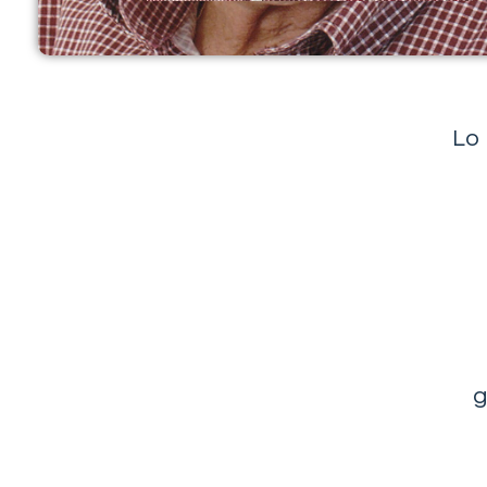
Lo 
g