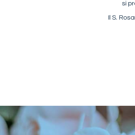
si p
Il S. Ros