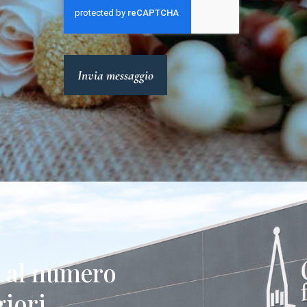
Invia messaggio
e al numero
iori