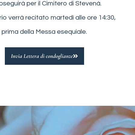
roseguirà per il Cimitero di Stevenà.
ario verrà recitato martedì alle ore 14:30,
prima della Messa esequiale.
Invia Lettera di condoglianze