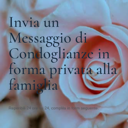
Invia un
Messaggio di
Condoglianze in
forma privata alla
famiglia
Reperibili 24 ore su 24, complila in form seguente.