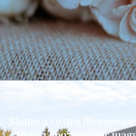
Siamo a vostra dispozion
+39 0434 997029
per magg