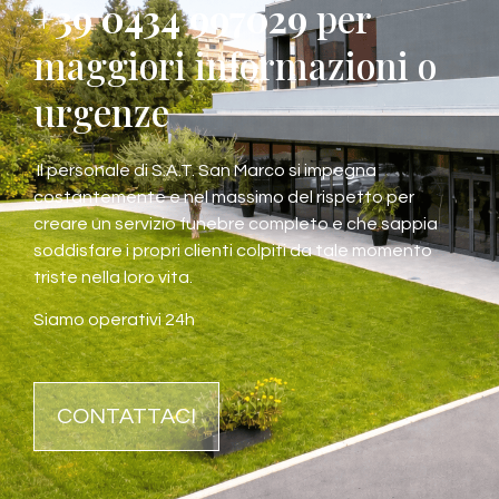
+39 0434 997029
per
maggiori informazioni o
urgenze
Il personale di S.A.T. San Marco si impegna
costantemente e nel massimo del rispetto per
creare un servizio funebre completo e che sappia
soddisfare i propri clienti colpiti da tale momento
triste nella loro vita.
Siamo operativi 24h
CONTATTACI