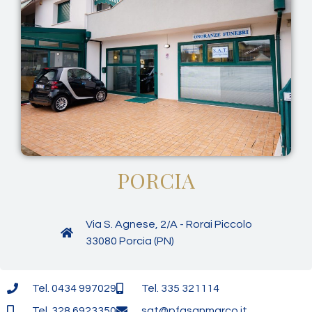
PORCIA
Via S. Agnese, 2/A - Rorai Piccolo
33080 Porcia (PN)
Tel. 0434 997029
Tel. 335 321114
Tel. 328 6923350
sat@pfasanmarco.it