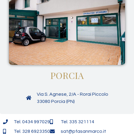
PORCIA
Via S. Agnese, 2/A - Rorai Piccolo
33080 Porcia (PN)
Tel. 0434 997029
Tel. 335 321114
Tel. 328 6923350
sat@pfasanmarco.it