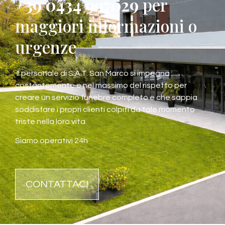
+39 0434 997029
per
maggiori informazioni o
urgenze
Il personale di S.A.T. San Marco si impegna
costantemente e nel massimo del rispetto per
creare un servizio funebre completo e che sappia
soddisfare i propri clienti colpiti da tale momento
triste nella loro vita.
Siamo operativi 24h
CONTATTACI