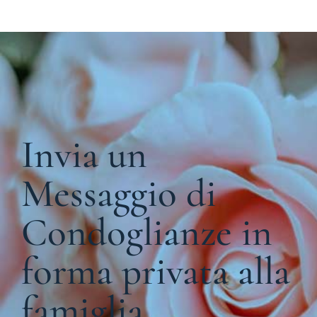
Invia un
Messaggio di
Condoglianze in
forma privata alla
famiglia