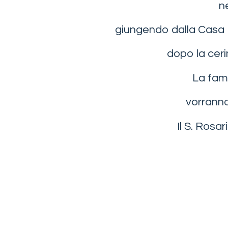
n
giungendo dalla Casa 
dopo la ceri
La fami
vorranno
Il S. Rosa