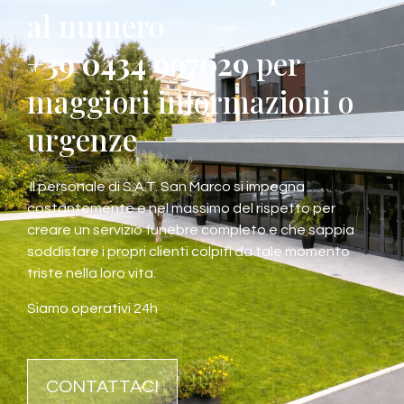
al numero
+39 0434 997029
per
maggiori informazioni o
urgenze
Il personale di S.A.T. San Marco si impegna
costantemente e nel massimo del rispetto per
creare un servizio funebre completo e che sappia
soddisfare i propri clienti colpiti da tale momento
triste nella loro vita.
Siamo operativi 24h
CONTATTACI