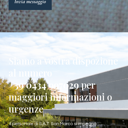
Invia messaggio
Siamo a vostra dispozione
al numero
+39 0434 997029
per
maggiori informazioni o
urgenze
Il personale di S.A.T. San Marco si impegna