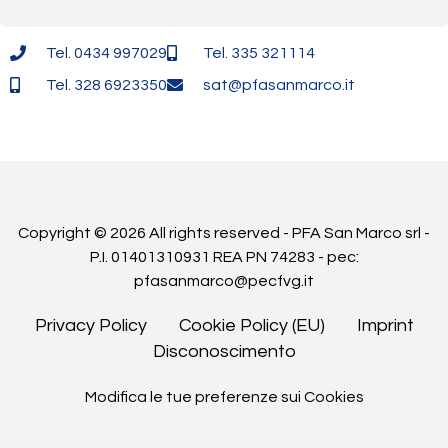
Tel. 0434 997029
Tel. 335 321114
Tel. 328 6923350
sat@pfasanmarco.it
Copyright © 2026 All rights reserved - PFA San Marco srl -
P.I. 01401310931 REA PN 74283 - pec:
pfasanmarco@pecfvg.it
Privacy Policy
Cookie Policy (EU)
Imprint
Disconoscimento
Modifica le tue preferenze sui Cookies