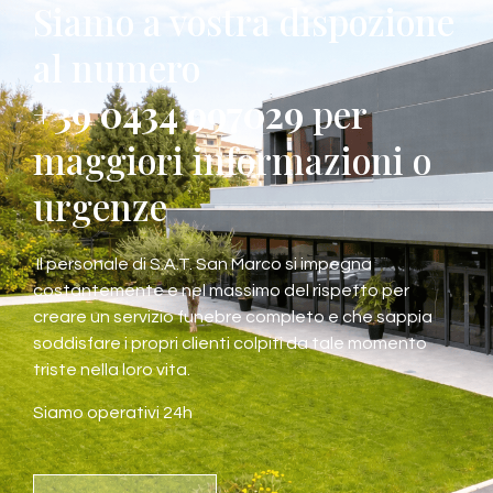
Siamo a vostra dispozione
al numero
+39 0434 997029
per
maggiori informazioni o
urgenze
Il personale di S.A.T. San Marco si impegna
costantemente e nel massimo del rispetto per
creare un servizio funebre completo e che sappia
soddisfare i propri clienti colpiti da tale momento
triste nella loro vita.
Siamo operativi 24h