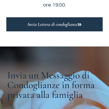
ore 19:00.
Invia Lettera di condoglianze
Invia un Messaggio di
Condoglianze in forma
privata alla famiglia