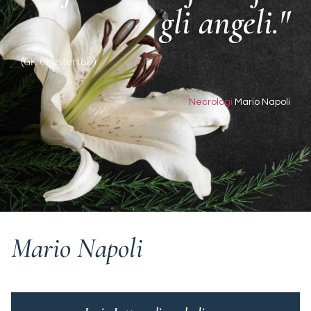
gli angeli."
(GK Chesterton)
Necrologi
Mario Napoli
Mario Napoli