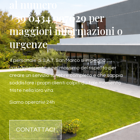
al numero
+39 0434 997029
per
maggiori informazioni o
urgenze
Il personale di S.A.T. San Marco si impegna
costantemente e nel massimo del rispetto per
creare un servizio funebre completo e che sappia
soddisfare i propri clienti colpiti da tale momento
triste nella loro vita.
Siamo operativi 24h
CONTATTACI