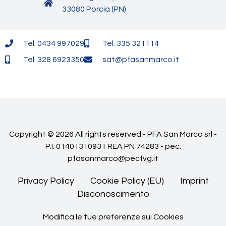
33080 Porcia (PN)
Tel. 0434 997029
Tel. 335 321114
Tel. 328 6923350
sat@pfasanmarco.it
Copyright © 2026 All rights reserved - PFA San Marco srl -
P.I. 01401310931 REA PN 74283 - pec:
pfasanmarco@pecfvg.it
Privacy Policy
Cookie Policy (EU)
Imprint
Disconoscimento
Modifica le tue preferenze sui Cookies