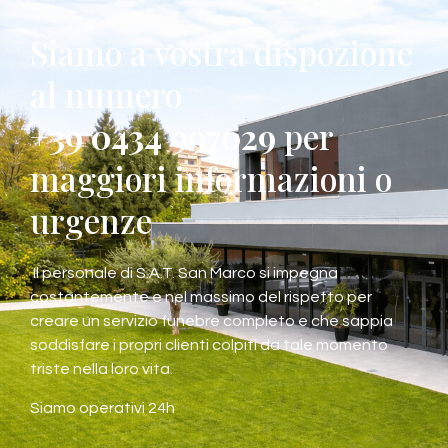
Siamo a vostra dispozione
al numero
+39 0434 997029
per
maggiori informazioni o
urgenze
Il personale di S.A.T. San Marco si impegna
costantemente e nel massimo del rispetto per
creare un servizio funebre completo e che sappia
soddisfare i propri clienti colpiti da tale momento
triste nella loro vita.
Siamo operativi 24h