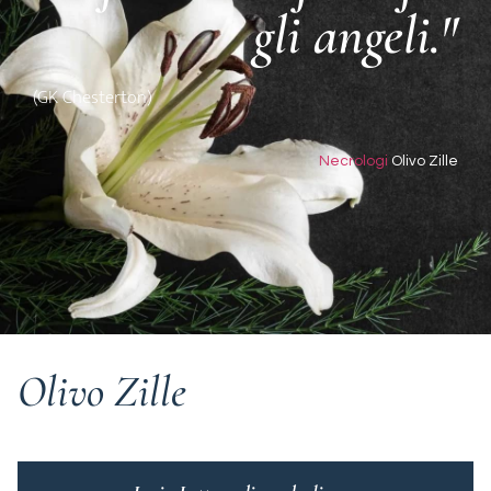
gli angeli."
(GK Chesterton)
Necrologi
Olivo Zille
Olivo Zille