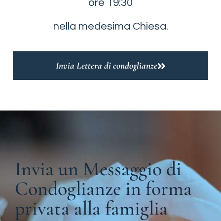
ore 19:30
nella medesima Chiesa.
Invia Lettera di condoglianze
Invia un Messaggio di
Condoglianze in forma
privata alla famiglia