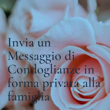
Invia un
Messaggio di
Condoglianze in
forma privata alla
famiglia