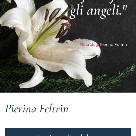
gli angeli."
(GK Chesterton)
Necrologi
Pierina Feltrin
Pierina Feltrin