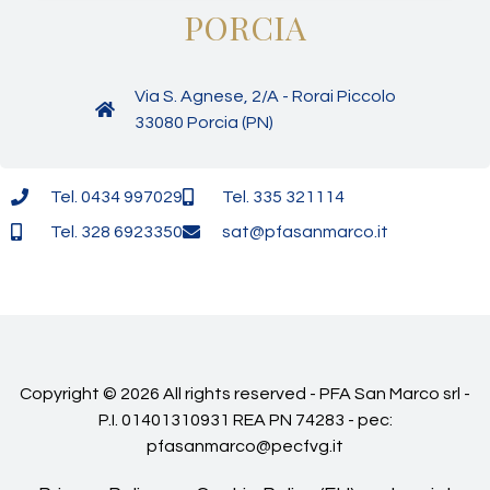
PORCIA
Via S. Agnese, 2/A - Rorai Piccolo
33080 Porcia (PN)
Tel. 0434 997029
Tel. 335 321114
Tel. 328 6923350
sat@pfasanmarco.it
Copyright © 2026 All rights reserved - PFA San Marco srl -
P.I. 01401310931 REA PN 74283 - pec:
pfasanmarco@pecfvg.it