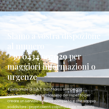
Siamo a vostra dispozione
al numero
+39 0434 997029
per
maggiori informazioni o
urgenze
Il personale di S.A.T. San Marco si impegna
costantemente e nel massimo del rispetto per
creare un servizio funebre completo e che sappia
soddisfare i propri clienti colpiti da tale momento