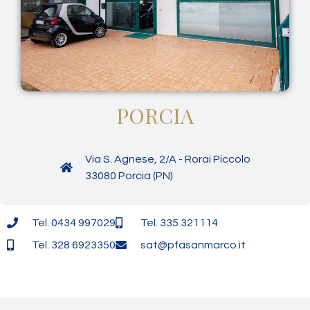
PORCIA
Via S. Agnese, 2/A - Rorai Piccolo
33080 Porcia (PN)
Tel. 0434 997029
Tel. 335 321114
Tel. 328 6923350
sat@pfasanmarco.it