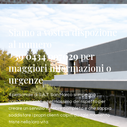
Siamo a vostra dispozione
al numero
+39 0434 997029
per
maggiori informazioni o
urgenze
Il personale di S.A.T. San Marco si impegna
costantemente e nel massimo del rispetto per
creare un servizio funebre completo e che sappia
soddisfare i propri clienti colpiti da tale momento
triste nella loro vita.