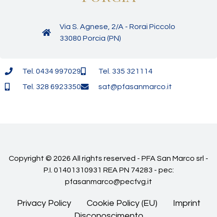
Via S. Agnese, 2/A - Rorai Piccolo
33080 Porcia (PN)
Tel. 0434 997029
Tel. 335 321114
Tel. 328 6923350
sat@pfasanmarco.it
Copyright © 2026 All rights reserved - PFA San Marco srl -
P.I. 01401310931 REA PN 74283 - pec:
pfasanmarco@pecfvg.it
Privacy Policy
Cookie Policy (EU)
Imprint
Disconoscimento