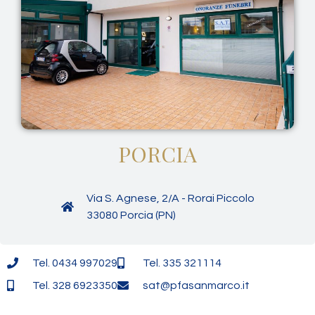
PORCIA
Via S. Agnese, 2/A - Rorai Piccolo
33080 Porcia (PN)
Tel. 0434 997029
Tel. 335 321114
Tel. 328 6923350
sat@pfasanmarco.it