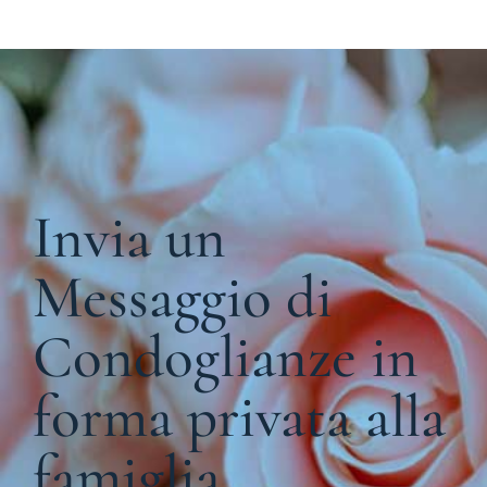
Invia un
Messaggio di
Condoglianze in
forma privata alla
famiglia