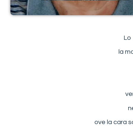
Lo 
la mog
ve
n
ove la cara s