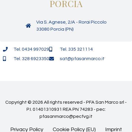
PORCIA
Via S. Agnese, 2/A - Rorai Piccolo
33080 Porcia (PN)
Tel. 0434 997029
Tel. 335 321114
Tel. 328 6923350
sat@pfasanmarco.it
Copyright © 2026 All rights reserved - PFA San Marco srl -
P.I. 01401310931 REA PN 74283 - pec:
pfasanmarco@pecfvg.it
Privacy Policy
Cookie Policy (EU)
Imprint