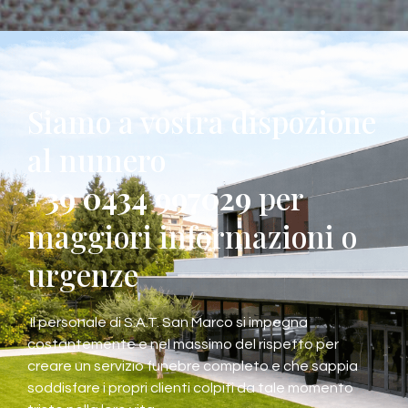
Siamo a vostra dispozione
al numero
+39 0434 997029
per
maggiori informazioni o
urgenze
Il personale di S.A.T. San Marco si impegna
costantemente e nel massimo del rispetto per
creare un servizio funebre completo e che sappia
soddisfare i propri clienti colpiti da tale momento