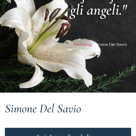
gli angeli."
(GK Chesterton)
Necrologi
Simone Del Savio
Simone Del Savio