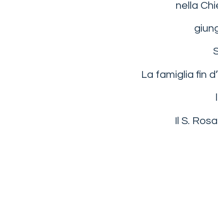
nella Chi
giung
S
La famiglia fin 
Il S. Ros