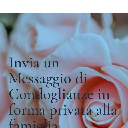
Invia un
Messaggio di
Condoglianze in
forma privata alla
famiglia