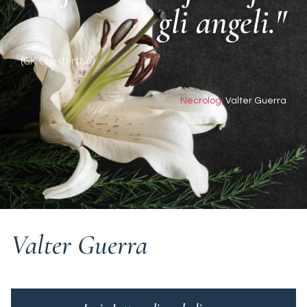
gli angeli."
(GK Chesterton)
Necrologi
Valter Guerra
Valter Guerra