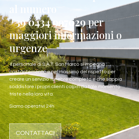
al numero
+39 0434 997029
per
maggiori informazioni o
urgenze
Il personale di S.A.T. San Marco si impegna
costantemente e nel massimo del rispetto per
creare un servizio funebre completo e che sappia
soddisfare i propri clienti colpiti da tale momento
triste nella loro vita.
Siamo operativi 24h
CONTATTACI