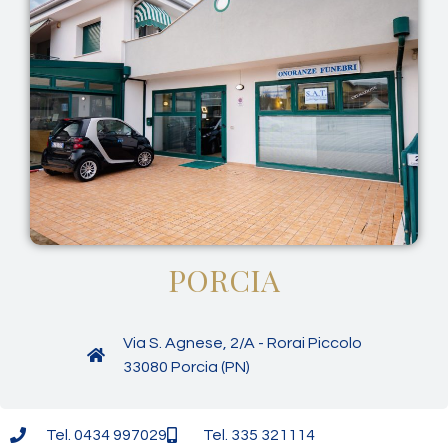
PORCIA
Via S. Agnese, 2/A - Rorai Piccolo
33080 Porcia (PN)
Tel. 0434 997029
Tel. 335 321114