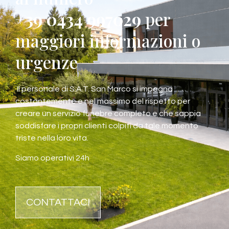
+39 0434 997029
per
maggiori informazioni o
urgenze
Il personale di S.A.T. San Marco si impegna
costantemente e nel massimo del rispetto per
creare un servizio funebre completo e che sappia
soddisfare i propri clienti colpiti da tale momento
triste nella loro vita.
Siamo operativi 24h
CONTATTACI