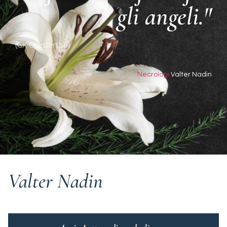
gli angeli."
(GK Chesterton)
Necrologi
Valter Nadin
Valter Nadin