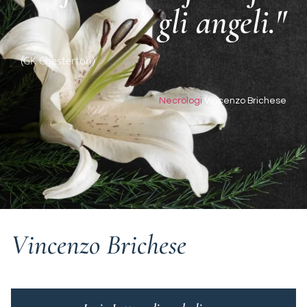
gli angeli."
(GK Chesterton)
Necrologi
Vincenzo Brichese
Vincenzo Brichese