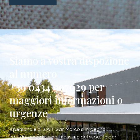
Siamo a vostra dispozione
al numero
+39 0434 997029
per
maggiori informazioni o
urgenze
Il personale di S.A.T. San Marco si impegna
costantemente e nel massimo del rispetto per