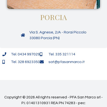
PORCIA
Via S. Agnese, 2/A - Rorai Piccolo
33080 Porcia (PN)
Tel. 0434 997029
Tel. 335 321114
Tel. 328 6923350
sat@pfasanmarco.it
Copyright © 2026 All rights reserved - PFA San Marco srl -
P.I. 01401310931 REA PN 74283 - pec: